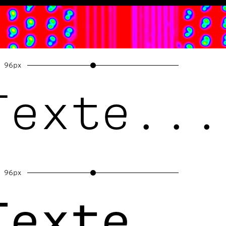
96px
Texte...
96px
Texte...