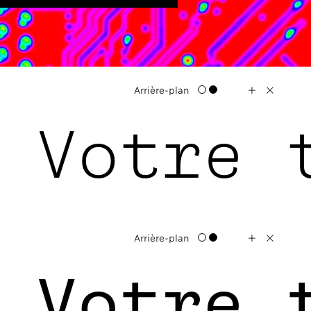
+
X
Arrière-plan
 Votre 
+
X
Arrière-plan
 Votre 