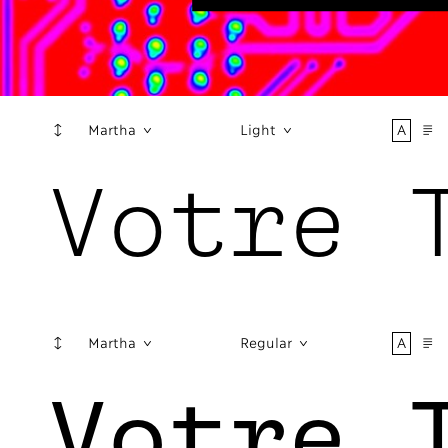
↕
A
¶
Martha
Light
Votre 
↕
A
¶
Martha
Regular
Votre 