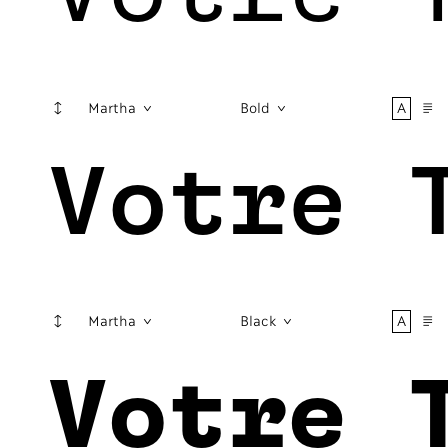
↕
A
¶
Martha
Bold
Votre 
↕
A
¶
Martha
Black
Votre 