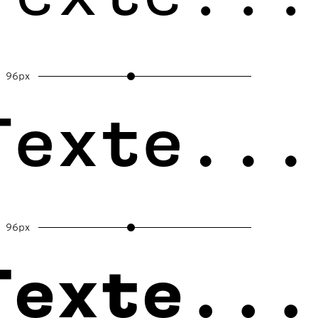
96px
Texte...
96px
Texte...